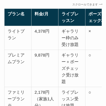
スクロールできます
プラン名
料金/月
ライブレ
ポーズチ
ッスン
ェック枠
ライトプ
4,378円
ギャラリ
×
ラン
ー枠のみ
受け放題
プレミア
9,878円
ギャラリ
○
ムプラン
ー＋ポー
ズチェッ
ク受け放
題
ファミリ
2,178円
ライブレ
○
ープラン
（家族1人
ッスン受
※
分）
け放題